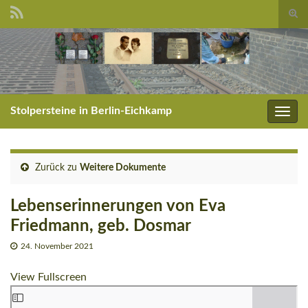
Suc
umsc
Search for:
Stolpersteine in Berlin-Eichkamp
Navig
umsc
Zurück zu
Weitere Dokumente
Lebenserinnerungen von Eva
Friedmann, geb. Dosmar
24. November 2021
View Fullscreen
Zum PDF-Inhalt springen