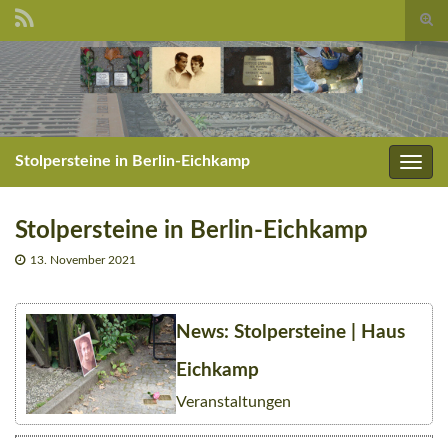
Suc
umsc
Search for:
Stolpersteine in Berlin-Eichkamp
Navig
umsc
Stolpersteine in Berlin-Eichkamp
13. November 2021
News: Stolpersteine | Haus
Eichkamp
Veranstaltungen